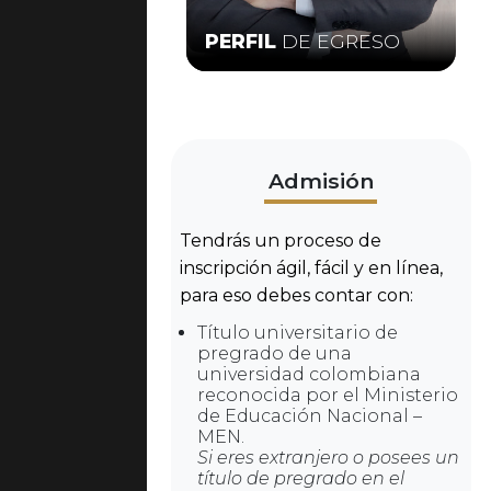
PERFIL
DE EGRESO
Admisión
Tendrás un proceso de
inscripción ágil, fácil y en línea,
para eso debes contar con:
Título universitario de
pregrado de una
universidad colombiana
reconocida por el Ministerio
de Educación Nacional –
MEN.
Si eres extranjero o posees un
título de pregrado en el