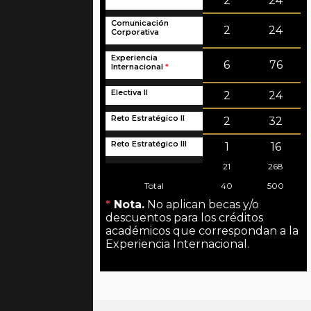
2
24
Comunicación
2
24
Corporativa
Experiencia
6
76
Internacional
*
Electiva II
2
24
Reto Estratégico II
2
32
Reto Estratégico III
1
16
21
268
Total
40
500
*
Nota.
No aplican becas y/o
descuentos para los créditos
académicos que correspondan a la
Experiencia Internacional.