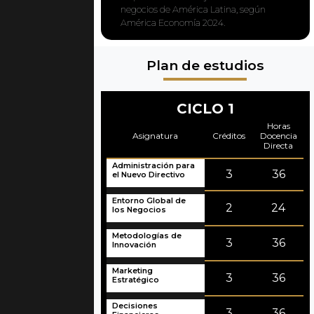
negocios de América Latina, según
América Economía 2024.
Plan de estudios
CICLO 1
Horas
Asignatura
Créditos
Docencia
Directa
Administración para
3
36
el Nuevo Directivo
Entorno Global de
2
24
los Negocios
Metodologías de
3
36
Innovación
Marketing
3
36
Estratégico
Decisiones
3
36