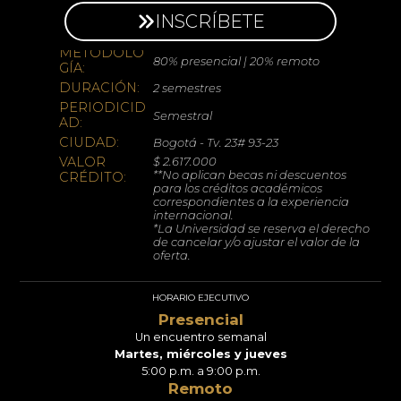
CÓDIGO
INSCRÍBETE
105712
SNIES:
METODOLO
80% presencial | 20% remoto
GÍA:
DURACIÓN:
2 semestres
PERIODICID
Semestral
AD:
CIUDAD:
Bogotá - Tv. 23# 93-23
VALOR
$ 2.617.000
**No aplican becas ni descuentos
CRÉDITO:
para los créditos académicos
correspondientes a la experiencia
internacional.
*La Universidad se reserva el derecho
de cancelar y/o ajustar el valor de la
oferta.
HORARIO EJECUTIVO
Presencial
Un encuentro semanal
Martes, miércoles y jueves
5:00 p.m. a 9:00 p.m.
Remoto