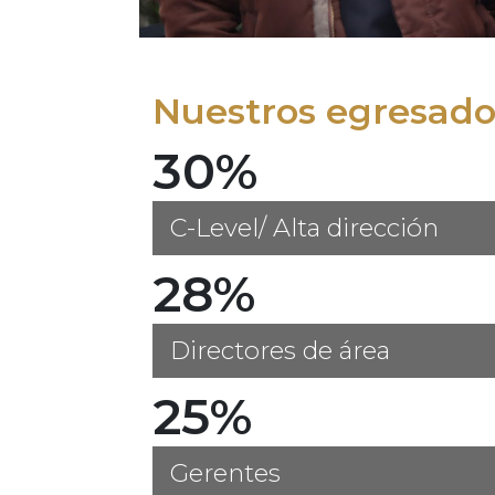
Nuestros egresados
30%
C-Level/ Alta dirección
28%
Directores de área
25%
Gerentes