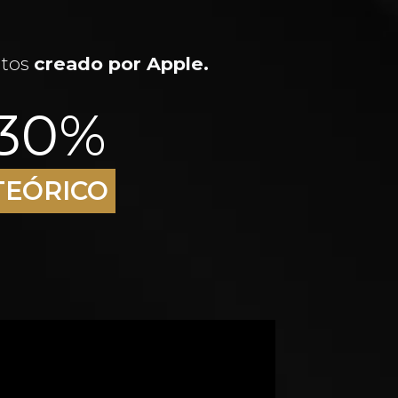
etos
creado por Apple.
30%
TEÓRICO