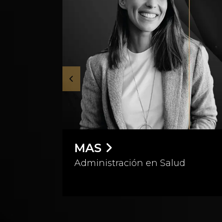
FTID
su
Finanzas, Tecnología e
Innovación Digital