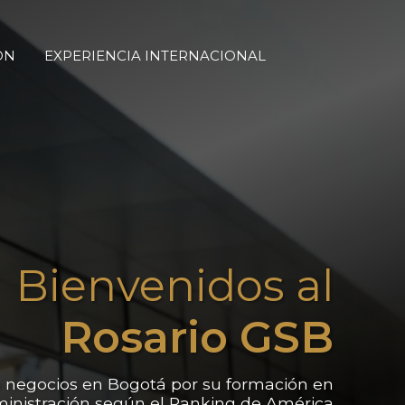
ON
EXPERIENCIA INTERNACIONAL
Bienvenidos al
Rosario GSB
 negocios en Bogotá por su formación en
inistración según el Ranking de América