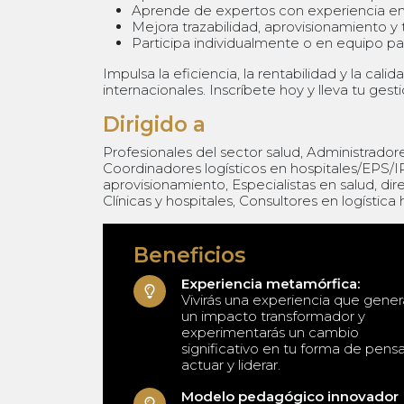
Aprende de expertos con experiencia en 
Mejora trazabilidad, aprovisionamiento y
Participa individualmente o en equipo par
Impulsa la eficiencia, la rentabilidad y la cal
internacionales. Inscríbete hoy y lleva tu gestió
Dirigido a
Profesionales del sector salud, Administradore
Coordinadores logísticos en hospitales/EPS/I
aprovisionamiento, Especialistas en salud, dire
Clínicas y hospitales, Consultores en logística h
Beneficios
Experiencia metamórfica:
Vivirás una experiencia que gener
un impacto transformador y
experimentarás un cambio
significativo en tu forma de pensa
actuar y liderar.
Modelo pedagógico innovador