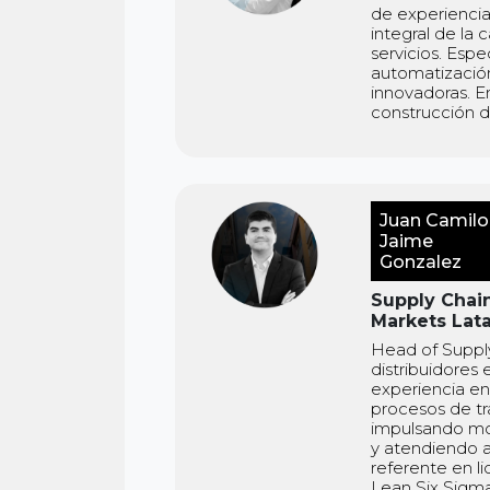
de experiencia
integral de la 
servicios. Espe
automatizació
innovadoras. E
construcción d
Juan Camilo
Jaime
Gonzalez
Supply Chain
Markets Lat
Head of Suppl
distribuidores
experiencia en 
procesos de tr
impulsando mo
y atendiendo a
referente en l
Lean Six Sigma