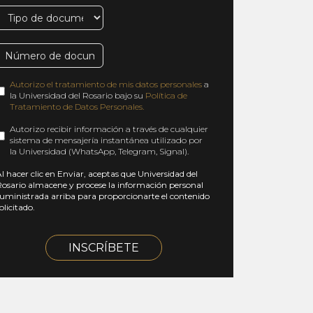
Autorizo el tratamiento de mis datos personales
a
la Universidad del Rosario bajo su
Política de
Tratamiento de Datos Personales.
Autorizo recibir información a través de cualquier
sistema de mensajería instantánea utilizado por
la Universidad (WhatsApp, Telegram, Signal).
l hacer clic en Enviar, aceptas que Universidad del
osario almacene y procese la información personal
uministrada arriba para proporcionarte el contenido
olicitado.