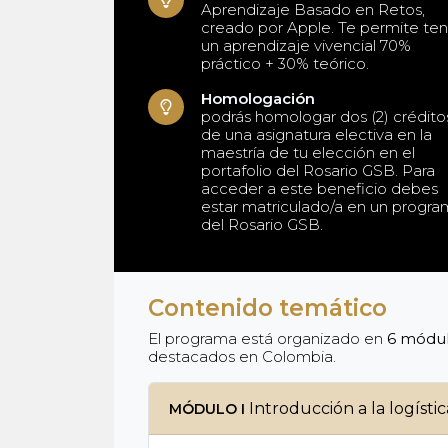
Aprendizaje Basado en Retos,
creado por Apple. Te permite ten
un aprendizaje vivencial 70%
práctico + 30% teórico.
Homologación
podrás homologar dos (2) crédito
de una asignatura electiva en la
maestría de tu elección en el
portafolio del Rosario GSB. Para
acceder a este beneficio debes
estar matriculado/a en un progr
del Rosario GSB.
Contenido temático
El programa está organizado en
6 módu
destacados en Colombia.
Introducción a la logístic
MÓDULO I