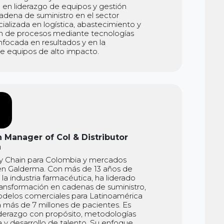
 en liderazgo de equipos y gestión
cadena de suministro en el sector
cializada en logística, abastecimiento y
n de procesos mediante tecnologías
nfocada en resultados y en la
e equipos de alto impacto.
 Manager of Col & Distributor
a
y Chain para Colombia y mercados
 en Galderma. Con más de 13 años de
la industria farmacéutica, ha liderado
ansformación en cadenas de suministro,
delos comerciales para Latinoamérica
 más de 7 millones de pacientes. Es
iderazgo con propósito, metodologías
 y desarrollo de talento. Su enfoque