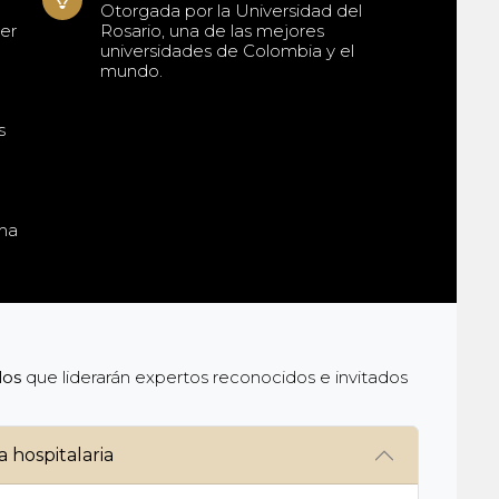
Otorgada por la Universidad del
er
Rosario, una de las mejores
universidades de Colombia y el
mundo.
s
ama
los
que liderarán expertos reconocidos e invitados
a hospitalaria