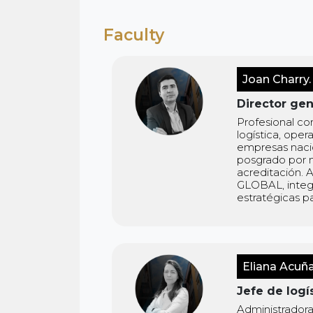
Faculty
Joan Charry.
Director ge
Profesional co
logística, ope
empresas naci
posgrado por m
acreditación. 
GLOBAL, integr
estratégicas p
Eliana Acuña
Jefe de logí
Administradora