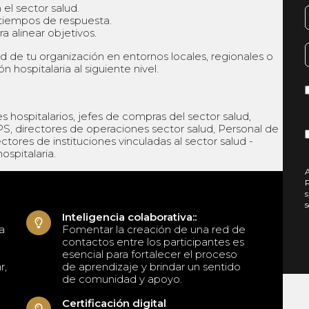
el sector salud.
 tiempos de respuesta.
a alinear objetivos.
idad de tu organización en entornos locales, regionales o
n hospitalaria al siguiente nivel.
s hospitalarios, jefes de compras del sector salud,
PS, directores de operaciones sector salud, Personal de
ctores de instituciones vinculadas al sector salud -
ospitalaria.
A
R
s
s
Inteligencia colaborativa::
a
Fomentar la creación de una red de
contactos entre los participantes es
esencial para fortalecer el proceso
r,
de aprendizaje y brindar un sentido
de comunidad y apoyo.
Certificación digital