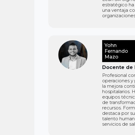
estratégico ha
una ventaja com
organizaciones
Yohn
Fernando
Mazo
Docente de l
Profesional co
operaciones y 
la mejora conti
hospitalarios. 
equipos técnico
de transformac
recursos. Form
destaca por su
talento humano
servicios de s