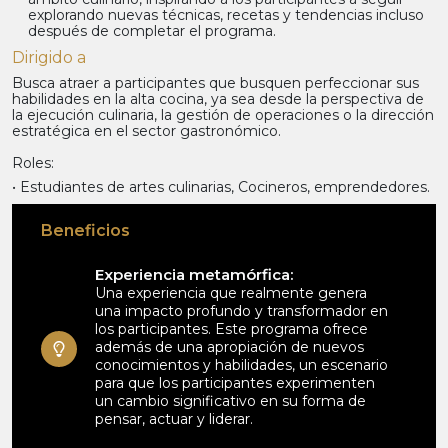
explorando nuevas técnicas, recetas y tendencias incluso
después de completar el programa.
Dirigido a
Busca atraer a participantes que busquen perfeccionar sus
habilidades en la alta cocina, ya sea desde la perspectiva de
la ejecución culinaria, la gestión de operaciones o la dirección
estratégica en el sector gastronómico.
Roles:
• Estudiantes de artes culinarias, Cocineros, emprendedores.
Beneficios
Experiencia metamórfica:
Una experiencia que realmente genera
una impacto profundo y transformador en
los participantes. Este programa ofrece
además de una apropiación de nuevos
conocimientos y habilidades, un escenario
para que los participantes experimenten
un cambio significativo en su forma de
pensar, actuar y liderar.