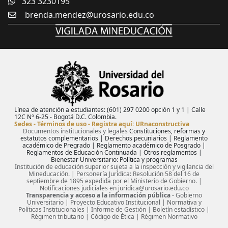
323 3230195
brenda.mendez@urosario.edu.co
Línea de atención a estudiantes: (601) 297 0200 opción 1 y 1 | Calle
12C Nº 6-25 - Bogotá D.C. Colombia.
Sedes
-
Términos de uso
-
Registra aquí: URnaconstructiva
Documentos institucionales y legales
Constituciones, reformas y
estatutos complementarios
|
Derechos pecuniarios
|
Reglamento
académico de Pregrado
|
Reglamento académico de Posgrado
|
Reglamentos de Educación Continuada
|
Otros reglamentos
|
Bienestar Universitario: Política y programas
Institución de educación superior sujeta a la inspección y vigilancia del
Mineducación. | Personería Jurídica: Resolución 58 del 16 de
septiembre de 1895 expedida por el Ministerio de Gobierno. |
Notificaciones judiciales en
juridica@urosario.edu.co
Transparencia y acceso a la información pública
-
Gobierno
Universitario
|
Proyecto Educativo Institucional
|
Normativa y
Políticas Institucionales
|
Informe de Gestión
|
Boletín estadístico
|
Régimen tributario
|
Código de Ética
|
Régimen Normativo