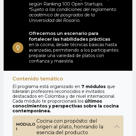
según Ranking 100 Open Startups.
*Sujeto a las condiciones del reglamento
académico de posgrados de la
Universidad del Rosario.
Ofrecemos un escenario para
fortalecer las habilidades prácticas
en la cocina, desde técnicas básicas hasta
avanzadas, permitiendo a los participantes
preparar una variedad de platos con
confianza y maestría.
Contenido temático
El programa está organizado en
7 módulos
que
liderarán profesores reconocidos e invitados
destacados en Colombia y de nivel internacional.
Cada módulo te proporcionará los
últimos
conocimientos y perspectivas sobre la cocina
contemporánea.
Cocina con propósito: del
MÓDULO
origen al plato, honrando la
I
esencia del producto