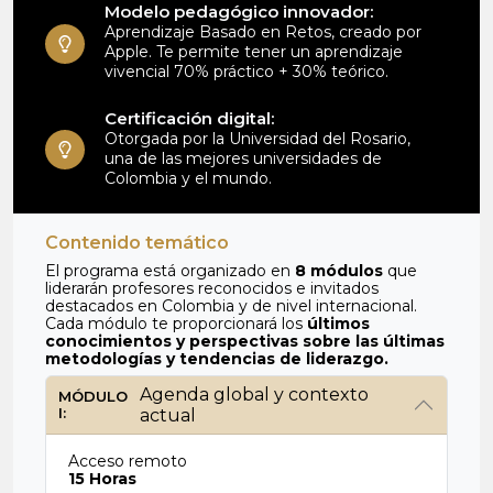
Modelo pedagógico innovador:
Aprendizaje Basado en Retos, creado por
Apple. Te permite tener un aprendizaje
vivencial 70% práctico + 30% teórico.
Certificación digital:
Otorgada por la Universidad del Rosario,
una de las mejores universidades de
Colombia y el mundo.
Contenido temático
El programa está organizado en
8 módulos
que
liderarán profesores reconocidos e invitados
destacados en Colombia y de nivel internacional.
Cada módulo te proporcionará los
últimos
conocimientos y perspectivas sobre las últimas
metodologías y tendencias de liderazgo.
Agenda global y contexto
MÓDULO
I:
actual
Acceso remoto
15 Horas